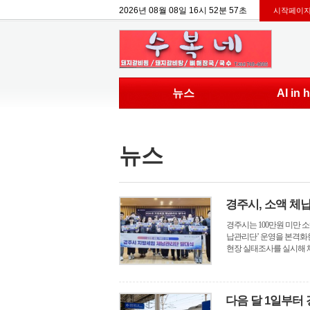
2026년 08월 08일 16시 52분 57초
시작페이지
뉴스
AI in
뉴스
경주시, 소액 체
경주시는 100만원 미만 
납관리단’ 운영을 본격화
현장 실태조사를 실시해 체납
다음 달 1일부터