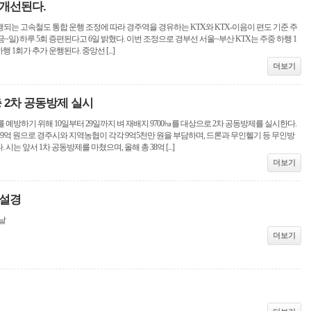
개선된다.
행되는 고속철도 통합 운행 조정에 따라 경주역을 경유하는 KTX와 KTX-이음이 편도 기준 주
말(금~일) 하루 5회 증편된다고 6일 밝혔다. 이번 조정으로 경부선 서울~부산 KTX는 주중 하행 1
행 1회가 추가 운행된다. 중앙선 [...]
더보기
 2차 공동방제 실시
 예방하기 위해 10일부터 29일까지 벼 재배지 9700㏊를 대상으로 2차 공동방제를 실시한다.
9억 원으로 경주시와 지역농협이 각각 9억5천만 원을 부담하며, 드론과 무인헬기 등 무인방
는 앞서 1차 공동방제를 마쳤으며, 올해 총 38억 [...]
더보기
 설경
날
더보기