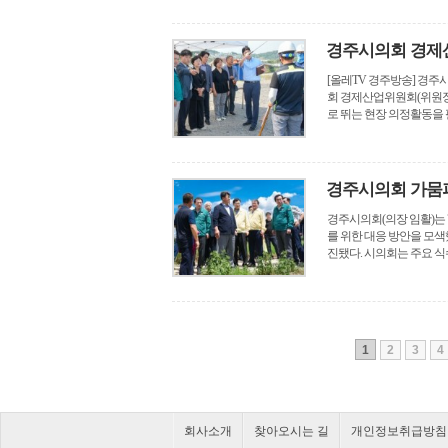
경주시의회 경제산
[올레TV 경주방송] 경
회 경제산업위원회(위원장 
로 뛰는 현장 의정활동을 펼
경주시의회 가뭄
경주시의회(의장 임활)는 
를 위한 대응 방안을 모색
진됐다. 시의회는 주요 식수
2
3
4
1
회사소개
찾아오시는 길
개인정보취급방침