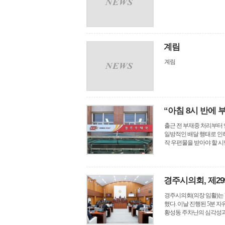
계림
계림
“아침 8시 반에
출근 전 부재중 처리부터
일방적인 배달 행태로 인
작 우편물을 받아야 할 시민들
경주시의회, 제2
경주시의회(의장 임활)는 
했다. 이날 진행된 5분 
황성동 주차난의 심각성과 해