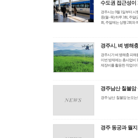
수도권 접근성이 
경주시는 9월 1일부터 시
중(월~목) 하루 3회, 주
회, 주말에는 상행 2회와 하
경주시, 벼 병해충
경주시가 벼 병해충 피해를
이번 방제에는 총사업비 1
제장비를 활용한 작업이다. 시
경주남산 칠불암
경주 남산 칠불암 눈오는
경주 동궁과 월지