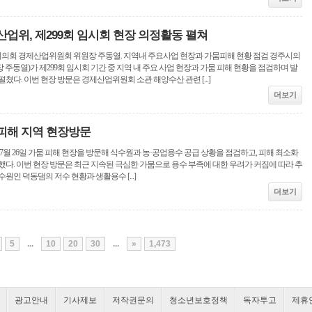
업위, 제299회 임시회 현장 의정활동 펼쳐
주시의회 경제산업위원회 위원장 주동열. 지역내 주요사업 현장과 가뭄피해 현황 점검 경주시의
주동열)가 제299회 임시회 기간 중 지역 내 주요 사업 현장과 가뭄 피해 현황을 점검하며 발
쳤다. 이번 현장 방문은 경제산업위원회 소관 해양수산 관련 [...]
더보기
피해 지역 현장방문
7월 26일 가뭄 피해 현장을 방문해 식수원과 농·공업용수 공급 상황을 점검하고, 피해 최소화
했다. 이번 현장 방문은 최근 지속된 극심한 가뭄으로 용수 부족에 대한 우려가 커짐에 따라 추
원인 덕동댐의 저수 현황과 생활용수 [...]
더보기
5
...
10
20
30
...
»
1,473
광고안내
기사제보
저작권문의
청소년보호정책
독자투고
제휴