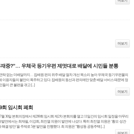
더보기
더보기
 부재중?”… 우체국 등기우편 제멋대로 배달에 시민들 분통
 연락 없는 미배달까지… 집배원 편의 위주 배달 절차 개선 목소리 높아 우체국 등기우편물의
해 이용자들의 불만이 폭주하고 있다. 집배원의 동선과 편의에만 맞춘 배달 서비스 때문에 정
이 큰 불편을 겪고 [...]
더보기
99회 임시회 폐회
7월 30일 본회의장에서 제299회 임시회 제2차 본회의를 열고 11일간의 임시회 일정을 마무리
자유발언에서는 최재필, 이강희, 최진열 의원이 발언에 나섰다. 특히 최진열 의원은 ‘황오·성건·
결 방안’을 주제로 5분 발언을 진행했다. 최 의원은 “황성동 공동주택 [...]
더보기